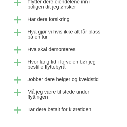
a
Flytter dere eiendelene inn i
boligen dit jeg ønsker
a
Har dere forsikring
a
Hva gjør vi hvis ikke alt får plass
på en tur
a
Hva skal demonteres
a
Hvor lang tid i forveien bør jeg
bestille flyttebyrå
a
Jobber dere helger og kveldstid
a
Må jeg være til stede under
flyttingen
a
Tar dere betalt for kjøretiden