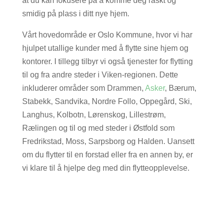
at du kan fokusere på å komme deg raskt og
smidig på plass i ditt nye hjem.
Vårt hovedområde er Oslo Kommune, hvor vi har
hjulpet utallige kunder med å flytte sine hjem og
kontorer. I tillegg tilbyr vi også tjenester for flytting
til og fra andre steder i Viken-regionen. Dette
inkluderer områder som Drammen,
Asker
, Bærum,
Stabekk, Sandvika, Nordre Follo, Oppegård, Ski,
Langhus, Kolbotn, Lørenskog, Lillestrøm,
Rælingen og til og med steder i Østfold som
Fredrikstad, Moss, Sarpsborg og Halden. Uansett
om du flytter til en forstad eller fra en annen by, er
vi klare til å hjelpe deg med din flytteopplevelse.