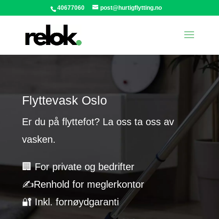
40677060
post@hurtigflytting.no
Flyttevask Oslo
Er du på flyttefot? La oss ta oss av
vasken.
🏢 For private og bedrifter
✍️Renhold for meglerkontor
🔐 Inkl. fornøydgaranti