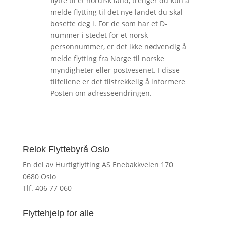
flytte til et nordisk land, trenger du kun å
melde flytting til det nye landet du skal
bosette deg i. For de som har et D-
nummer i stedet for et norsk
personnummer, er det ikke nødvendig å
melde flytting fra Norge til norske
myndigheter eller postvesenet. I disse
tilfellene er det tilstrekkelig å informere
Posten om adresseendringen.
Relok Flyttebyrå Oslo
En del av Hurtigflytting AS Enebakkveien 170
0680 Oslo
Tlf. 406 77 060
Flyttehjelp for alle